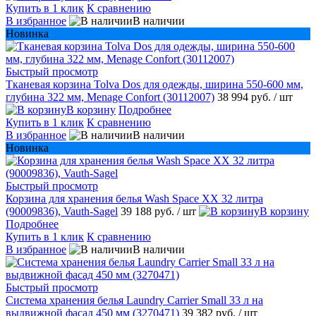
Купить в 1 клик
К сравнению
В избранное
В наличии
Новинка
Быстрый просмотр
Тканевая корзина Tolva Dos для одежды, ширина 550-600 мм,
глубина 322 мм, Menage Confort (30112007)
38 994 руб.
/ шт
В корзину
Подробнее
Купить в 1 клик
К сравнению
В избранное
В наличии
Новинка
Быстрый просмотр
Корзина для хранения белья Wash Space XX 32 литра
(90009836), Vauth-Sagel
39 188 руб.
/ шт
В корзину
Подробнее
Купить в 1 клик
К сравнению
В избранное
В наличии
Быстрый просмотр
Система хранения белья Laundry Carrier Small 33 л на
выдвижной фасад 450 мм (3270471)
39 382 руб.
/ шт