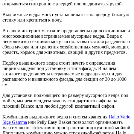
открываться синхронно с дверцей или выдвигаться рукой.
Выдвижные ведра могут устанавливаться на дверцу, боковую
стенку или крепиться к полу.
В нашем интернет магазине представлены односекционные и
многосекционные встраиваемые мусорные ведра. Ведра с
несколькими секциями могут использоваться для раздельного
сбора мусора или хранения хозяйственных мелочей, моющих
средств, кормов для животных, овощей и других предметов.
Подбор выдвижного ведра стоит начать с определения
ширины модуля под установку и типа фасада. В нашем
каталоге представлены встраиваемые ведра для кухни для
распашного и выдвижного фасада, для секции от 30 до 1000
см.
Для установки подходящего по размеру мусорного ведра под
мойку, мы рекомендуем замену стандартного сифона на
плоский Blanco или любой другой компактный сифон.
Комбинация выдвижного ведра и систем хранения
Hailo Vario
,
Sige Gamma
или Pelly Easy Basket позволяют организовать
максимально эффективно пространство под кухонной мойкой.
Дополнить комбинацию можно стремянкой-табуретом Hailo,