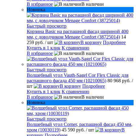
В избранное
В наличии
Новинка
Быстрый просмотр
Корзина Basic на распашной фасад шириной 400
мм, с доводчиком Menage Confort (38725014)
14
259 руб.
/ шт
В корзину
Подробнее
Купить в 1 клик
К сравнению
В избранное
В наличии
Быстрый просмотр
Волшебный угол Vauth-Sagel Cor Flex Classic для
распашного фасада 450 мм (10210065)
80 968 руб.
/
шт
В корзину
Подробнее
Купить в 1 клик
К сравнению
В избранное
В наличии
Новинка
Быстрый просмотр
Волшебный угол Corner, распашной фасад 450 мм,
хром (10030119)
45 590 руб.
/ шт
В
корзину
Подробнее