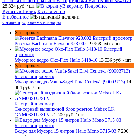
Угловая поворотная система сортировки Hailo Rondo 3645121
28 324 руб.
/ шт
В корзину
Подробнее
Купить в 1 клик
К сравнению
В избранное
В наличии
Самые продаваемые товары
Хит продаж
Быстрый просмотр
Розетка Bachmann Elevator 928.002
19 968 руб.
/ шт
Быстрый
просмотр
Мусорное ведро Oko-Flex Hailo 3418-10
13 536 руб.
/ шт
Хит продаж
Быстрый просмотр
Мусорное ведро Vauth-Sagel Envi Center-1 (90003713)
14
384 руб.
/ шт
Быстрый просмотр
Сенсорный выдвижной блок розеток Mebax LK-
GNM03SU2/SLV
21 500 руб.
/ шт
Быстрый просмотр
Ведро для Мусора 15 литров Hailo Mono 3715-03
7 200