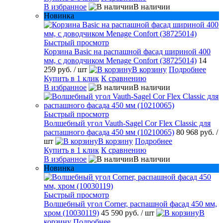
В избранное
В наличии
Новинка
Быстрый просмотр
Корзина Basic на распашной фасад шириной 400
мм, с доводчиком Menage Confort (38725014)
14
259 руб.
/ шт
В корзину
Подробнее
Купить в 1 клик
К сравнению
В избранное
В наличии
Быстрый просмотр
Волшебный угол Vauth-Sagel Cor Flex Classic для
распашного фасада 450 мм (10210065)
80 968 руб.
/
шт
В корзину
Подробнее
Купить в 1 клик
К сравнению
В избранное
В наличии
Новинка
Быстрый просмотр
Волшебный угол Corner, распашной фасад 450 мм,
хром (10030119)
45 590 руб.
/ шт
В
корзину
Подробнее