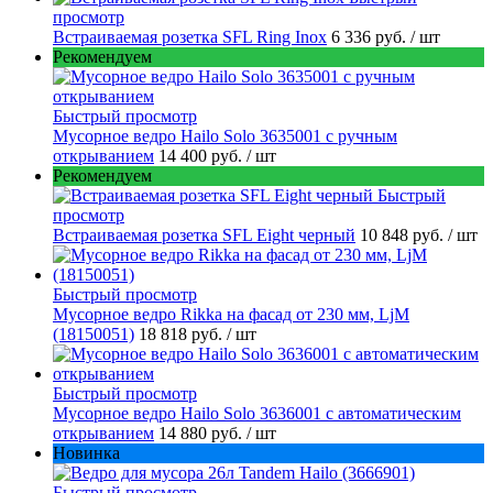
просмотр
Встраиваемая розетка SFL Ring Inox
6 336 руб.
/ шт
Рекомендуем
Быстрый просмотр
Мусорное ведро Hailo Solo 3635001 c ручным
открыванием
14 400 руб.
/ шт
Рекомендуем
Быстрый
просмотр
Встраиваемая розетка SFL Eight черный
10 848 руб.
/ шт
Быстрый просмотр
Мусорное ведро Rikka на фасад от 230 мм, LjM
(18150051)
18 818 руб.
/ шт
Быстрый просмотр
Мусорное ведро Hailo Solo 3636001 с автоматическим
открыванием
14 880 руб.
/ шт
Новинка
Быстрый просмотр