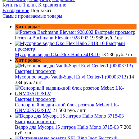
Купить в 1 клик
К сравнению
В избранное
Под заказ
Самые продаваемые товары
Хит продаж
Быстрый просмотр
Розетка Bachmann Elevator 928.002
19 968 руб.
/ шт
Быстрый
просмотр
Мусорное ведро Oko-Flex Hailo 3418-10
13 536 руб.
/ шт
Хит продаж
Быстрый просмотр
Мусорное ведро Vauth-Sagel Envi Center-1 (90003713)
14
384 руб.
/ шт
Быстрый просмотр
Сенсорный выдвижной блок розеток Mebax LK-
GNM03SU2/SLV
21 500 руб.
/ шт
Быстрый просмотр
Ведро для Мусора 15 литров Hailo Mono 3715-03
7 200
руб.
/ шт
Быстрый