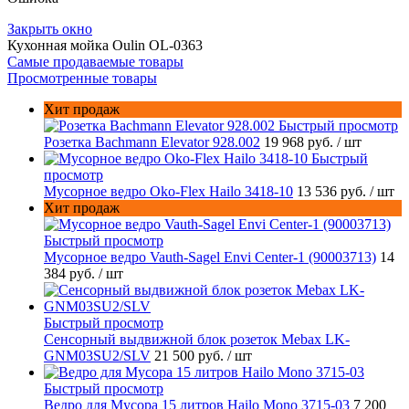
Закрыть окно
Кухонная мойка Oulin OL-0363
Самые продаваемые товары
Просмотренные товары
Хит продаж
Быстрый просмотр
Розетка Bachmann Elevator 928.002
19 968 руб.
/ шт
Быстрый
просмотр
Мусорное ведро Oko-Flex Hailo 3418-10
13 536 руб.
/ шт
Хит продаж
Быстрый просмотр
Мусорное ведро Vauth-Sagel Envi Center-1 (90003713)
14
384 руб.
/ шт
Быстрый просмотр
Сенсорный выдвижной блок розеток Mebax LK-
GNM03SU2/SLV
21 500 руб.
/ шт
Быстрый просмотр
Ведро для Мусора 15 литров Hailo Mono 3715-03
7 200