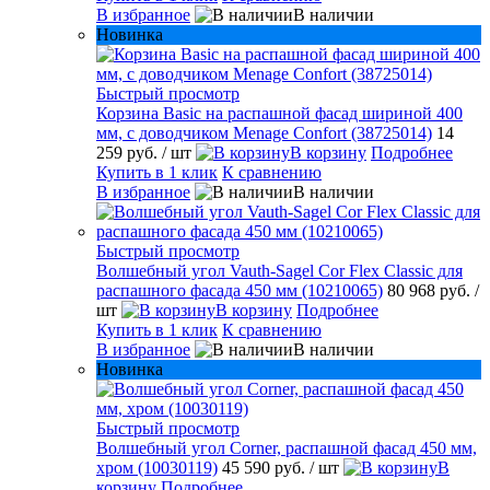
В избранное
В наличии
Новинка
Быстрый просмотр
Корзина Basic на распашной фасад шириной 400
мм, с доводчиком Menage Confort (38725014)
14
259 руб.
/ шт
В корзину
Подробнее
Купить в 1 клик
К сравнению
В избранное
В наличии
Быстрый просмотр
Волшебный угол Vauth-Sagel Cor Flex Classic для
распашного фасада 450 мм (10210065)
80 968 руб.
/
шт
В корзину
Подробнее
Купить в 1 клик
К сравнению
В избранное
В наличии
Новинка
Быстрый просмотр
Волшебный угол Corner, распашной фасад 450 мм,
хром (10030119)
45 590 руб.
/ шт
В
корзину
Подробнее