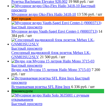
Розетка Bachmann Elevator 928.002
19 968 руб.
/ шт
Быстрый
просмотр
Мусорное ведро Oko-Flex Hailo 3418-10
13 536 руб.
/ шт
Хит продаж
Быстрый просмотр
Мусорное ведро Vauth-Sagel Envi Center-1 (90003713)
14
384 руб.
/ шт
Быстрый просмотр
Сенсорный выдвижной блок розеток Mebax LK-
GNM03SU2/SLV
21 500 руб.
/ шт
Быстрый просмотр
Ведро для Мусора 15 литров Hailo Mono 3715-03
7 200
руб.
/ шт
Быстрый
просмотр
Встраиваемая розетка SFL Ring Inox
6 336 руб.
/ шт
Рекомендуем
Быстрый просмотр