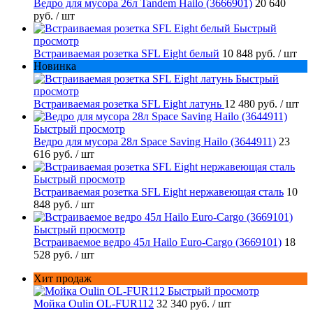
Ведро для мусора 26л Tandem Hailo (3666901)
20 640
руб.
/ шт
Быстрый
просмотр
Встраиваемая розетка SFL Eight белый
10 848 руб.
/ шт
Новинка
Быстрый
просмотр
Встраиваемая розетка SFL Eight латунь
12 480 руб.
/ шт
Быстрый просмотр
Ведро для мусора 28л Space Saving Hailo (3644911)
23
616 руб.
/ шт
Быстрый просмотр
Встраиваемая розетка SFL Eight нержавеющая сталь
10
848 руб.
/ шт
Быстрый просмотр
Встраиваемое ведро 45л Hailo Euro-Cargo (3669101)
18
528 руб.
/ шт
Хит продаж
Быстрый просмотр
Мойка Oulin OL-FUR112
32 340 руб.
/ шт