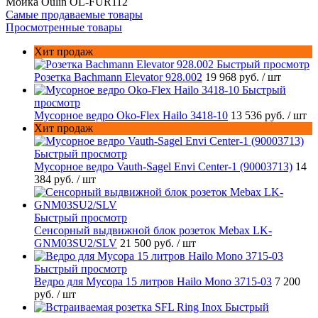
Мойка Oulin OL-FUR112
Самые продаваемые товары
Просмотренные товары
Хит продаж
Быстрый просмотр
Розетка Bachmann Elevator 928.002
19 968 руб.
/ шт
Быстрый
просмотр
Мусорное ведро Oko-Flex Hailo 3418-10
13 536 руб.
/ шт
Хит продаж
Быстрый просмотр
Мусорное ведро Vauth-Sagel Envi Center-1 (90003713)
14
384 руб.
/ шт
Быстрый просмотр
Сенсорный выдвижной блок розеток Mebax LK-
GNM03SU2/SLV
21 500 руб.
/ шт
Быстрый просмотр
Ведро для Мусора 15 литров Hailo Mono 3715-03
7 200
руб.
/ шт
Быстрый